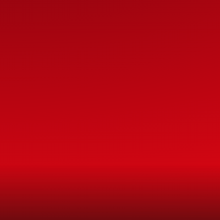
N
E
B
L
E
ur d'un 
 indoor 