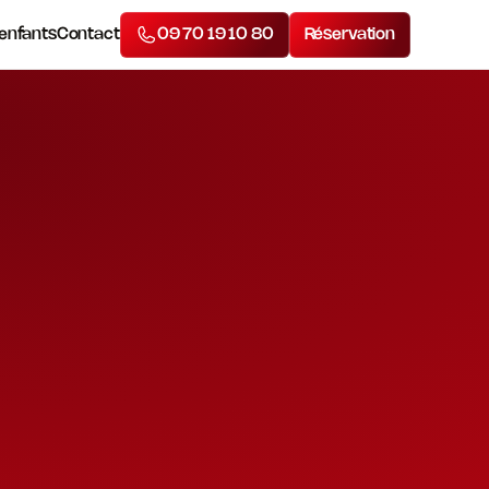
 enfants
Contact
09 70 19 10 80
Réservation
U
L
T
E