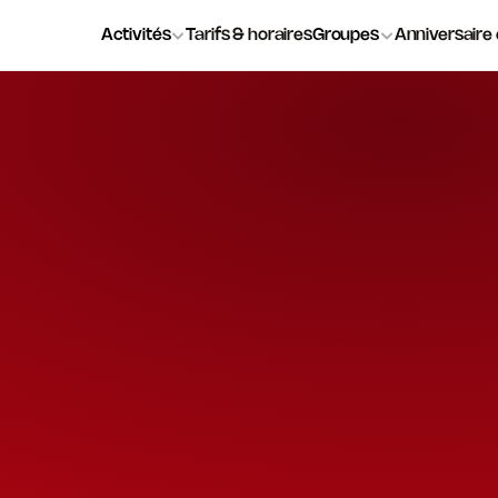
Activités
Tarifs & horaires
Groupes
Anniversaire
N
I
V
E
R
S
A
I
R
E
A
D