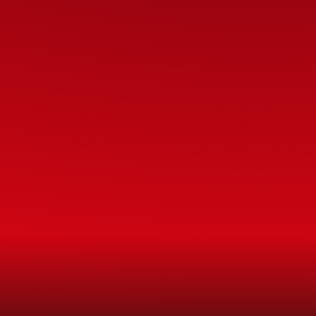
S
E
N
S
:
V
I
V
E
Z
U
O
I
R
É
E
I
N
O
U
B
L
I
A
e marquer le coup ? Réunissez vos proches auto
aire rempli de défis, de fous rires et d'activités
chez Games Factory Sens.
Contactez-nous
Réserver maintenant