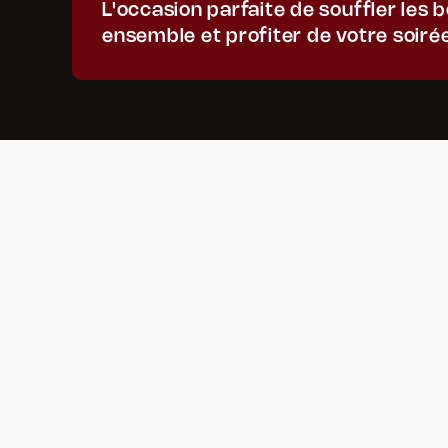
L'occasion parfaite de souffler les 
ensemble et profiter de votre soirée
NOS
DERNIÈRES
ACT
Voir toutes les actus
ARTICLE
ACTUALIT