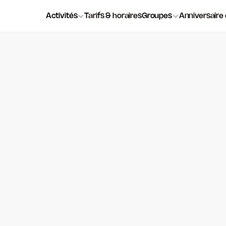
Activités
Tarifs & horaires
Groupes
Anniversaire
ES
ACTUS
É
ARTICLE